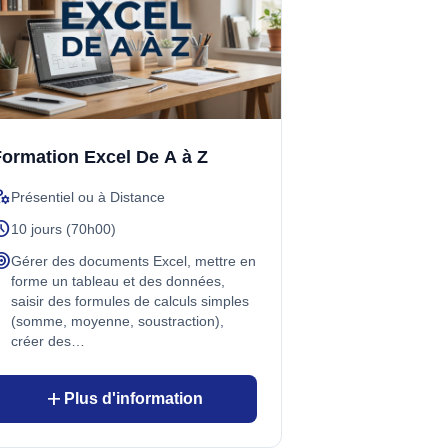
ormation Excel De A à Z
_accounts
Présentiel ou à Distance
edule
10 jours (70h00)
rget
Gérer des documents Excel, mettre en
forme un tableau et des données,
saisir des formules de calculs simples
(somme, moyenne, soustraction),
créer des…
add
Plus d'information