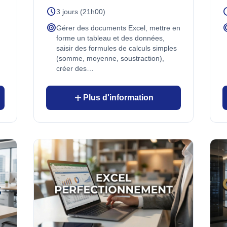
schedule
sch
3 jours (21h00)
target
ta
Gérer des documents Excel, mettre en
forme un tableau et des données,
saisir des formules de calculs simples
(somme, moyenne, soustraction),
créer des…
add
Plus d'information