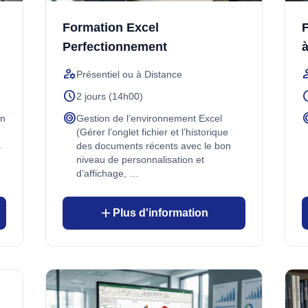
Formation Excel
F
Perfectionnement
à
manage_accounts
manage
Présentiel ou à Distance
schedule
sch
2 jours (14h00)
target
ta
en
Gestion de l’environnement Excel
(Gérer l’onglet fichier et l’historique
s
des documents récents avec le bon
niveau de personnalisation et
d’affichage, …
add
Plus d'information