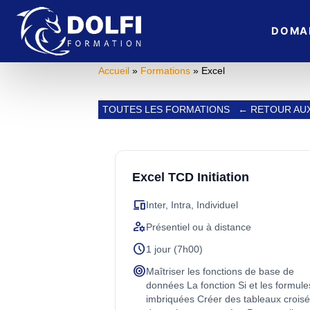
DOMA
Accueil
»
Formations
» Excel
TOUTES LES FORMATIONS
← RETOUR AU
Excel TCD Initiation
devices
Inter, Intra, Individuel
manage_accounts
Présentiel ou à distance
schedule
1 jour (7h00)
target
Maîtriser les fonctions de base de
données La fonction Si et les formule
imbriquées Créer des tableaux crois