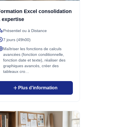
ormation Excel consolidation
 expertise
_accounts
Présentiel ou à Distance
edule
7 jours (49h00)
rget
Maîtriser les fonctions de calculs
avancées (fonction conditionnelle,
fonction date et texte), réaliser des
graphiques avancés, créer des
tableaux cro…
add
Plus d'information