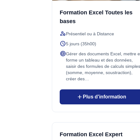
Formation Excel Toutes les
bases
manage_accounts
Présentiel ou à Distance
schedule
5 jours (35h00)
target
Gérer des documents Excel, mettre 
forme un tableau et des données,
saisir des formules de calculs simple
(somme, moyenne, soustraction),
créer des…
add
Plus d'information
Formation Excel Expert