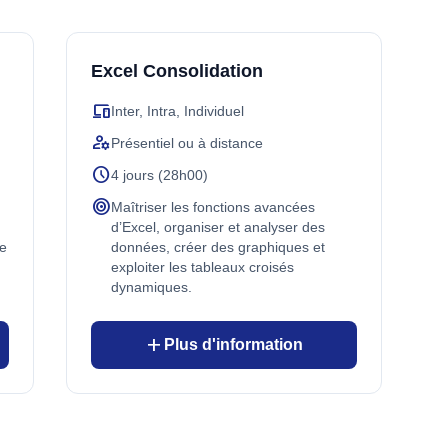
Excel Consolidation
devices
Inter, Intra, Individuel
manage_accounts
Présentiel ou à distance
schedule
4 jours (28h00)
target
Maîtriser les fonctions avancées
d’Excel, organiser et analyser des
me
données, créer des graphiques et
exploiter les tableaux croisés
dynamiques.
add
Plus d'information