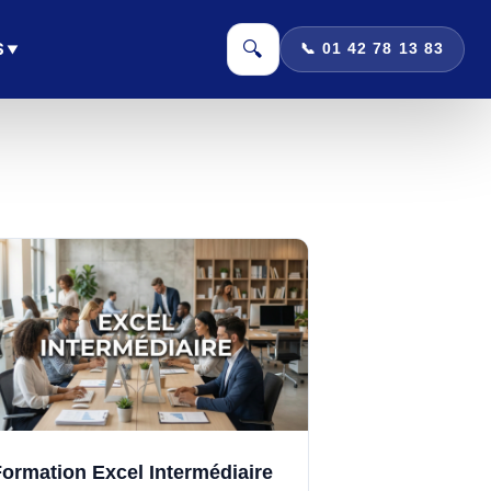
🔍
S
📞 01 42 78 13 83
ormation Excel Intermédiaire