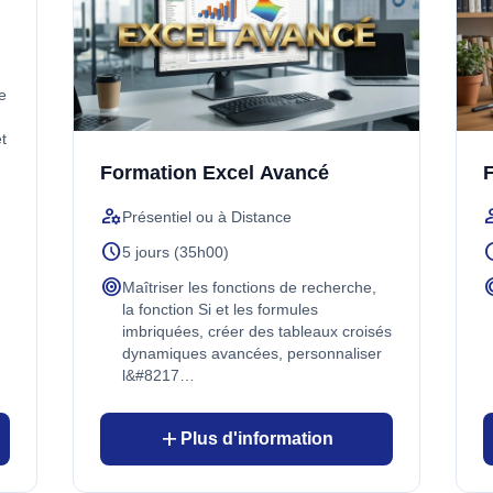
de
et
Formation Excel Avancé
F
manage_accounts
manage
Présentiel ou à Distance
schedule
sch
5 jours (35h00)
target
ta
Maîtriser les fonctions de recherche,
la fonction Si et les formules
imbriquées, créer des tableaux croisés
dynamiques avancées, personnaliser
l&#8217…
add
Plus d'information