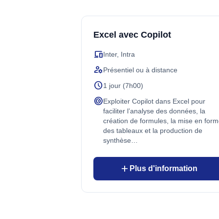
Excel avec Copilot
devices
Inter, Intra
manage_accounts
Présentiel ou à distance
schedule
1 jour (7h00)
target
Exploiter Copilot dans Excel pour
faciliter l’analyse des données, la
création de formules, la mise en for
des tableaux et la production de
synthèse…
add
Plus d'information