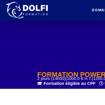
DOMA
FORMATION POWE
2 jours (14h00)
|
1000.0 € H.T.
|
1200.0
Formation éligible au CPF