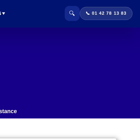
🔍
S
📞 01 42 78 13 83
istance