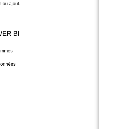
 ou ajout.
ER BI
rammes
 données