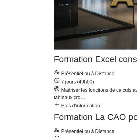
Formation Excel conso
manage_accounts
Présentiel ou à Distance
schedule
7 jours (49h00)
target
Maîtriser les fonctions de calculs a
tableaux cro…
add
Plus d'information
Formation La CAO pour
manage_accounts
Présentiel ou à Distance