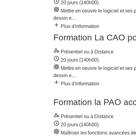
schedule
20 jours (140h00)
target
Mettre en oeuvre le logiciel et ses 
dessin e…
add
Plus d'information
Formation La CAO pou
manage_accounts
Présentiel ou à Distance
schedule
20 jours (140h00)
target
Mettre en oeuvre le logiciel et ses 
dessin e…
add
Plus d'information
Formation la PAO acc
manage_accounts
Présentiel ou à Distance
schedule
20 jours (140h00)
target
Maîtriser les fonctions avancées d
filtres simple…