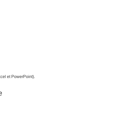
xcel et PowerPoint).
e