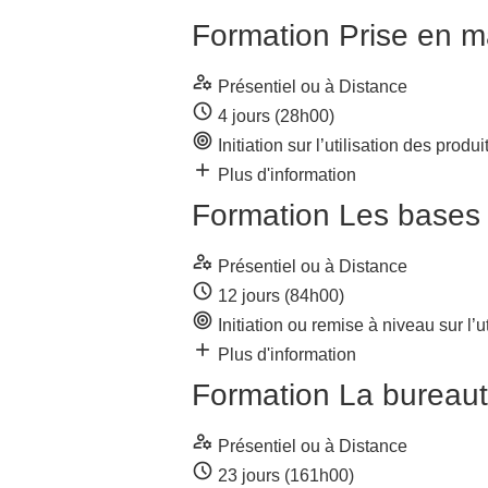
Formation Prise en m
manage_accounts
Présentiel ou à Distance
schedule
4 jours (28h00)
target
Initiation sur l’utilisation des pro
add
Plus d'information
Formation Les bases 
manage_accounts
Présentiel ou à Distance
schedule
12 jours (84h00)
target
Initiation ou remise à niveau sur l’
add
Plus d'information
Formation La bureauti
manage_accounts
Présentiel ou à Distance
schedule
23 jours (161h00)