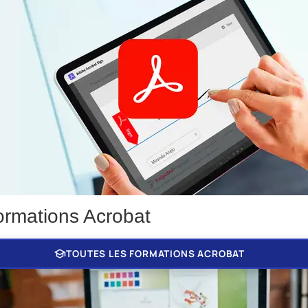
ormations Acrobat
school
TOUTES LES FORMATIONS ACROBAT