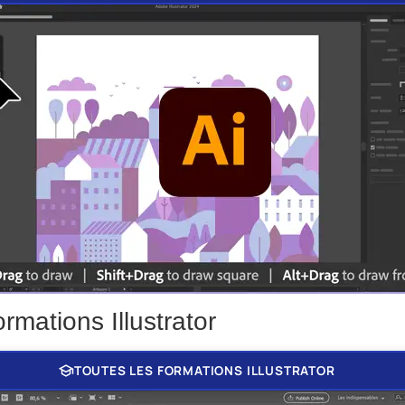
rmations Illustrator
school
TOUTES LES FORMATIONS ILLUSTRATOR