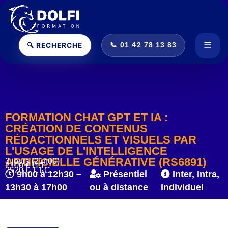
☰
🔍 RECHERCHE
📞 01 42 78 13 83
Ouvr
FORMATION CHAT GPT ET IA :
CRÉATION DE CONTENUS
RÉDACTIONNELS ET VISUELS PAR
L'USAGE DE L'INTELLIGENCE
ARTIFICIELLE GÉNÉRATIVE (RS6891)
3 jours (21h00)
2100 € H.T.
2520 € T.T.C.
9h00 à 12h30 –
Présentiel
Inter, Intra,
13h30 à 17h00
ou à distance
Individuel